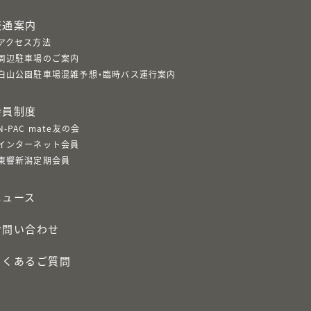
交通案内
アクセス方法
周辺駐車場のご案内
白山公園駐車場混雑予想・臨時バス運行案内
会員制度
N-PAC mate友の会
インターネット会員
東響新潟定期会員
ニュース
お問い合わせ
よくあるご質問