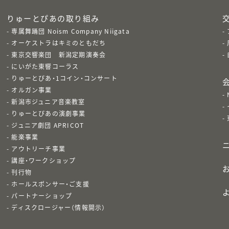
りゅーとぴあの取り組み
専属舞踊団 Noism Company Niigata
オーケストラはキミのともだち
東京交響楽団 新潟定期演奏会
にいがた東響コーラス
りゅーとぴあ・1コイン・コンサート
オルガン事業
新潟市ジュニア音楽教室
りゅーとぴあの演劇事業
ジュニア劇団 APRICOT
能楽事業
アウトリーチ事業
講座・ワークショップ
刊行物
ホールスポンサー・ご支援
パートナーショップ
ディスクロージャー（情報開示）