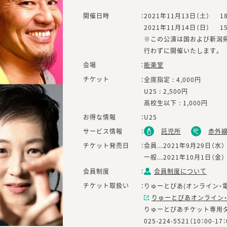
開催日時
：
2021年11月13日（土）
1
2021年11月14日（日）
1
※この公演は国および新潟
行わずに開催いたします。
会場
：
能楽堂
チケット
：
全席指定 : 4,000円
U25 : 2,500円
高校生以下 : 1,000円
お得な情報
：
U25
サービス情報
：
託児所
赤外
チケット発売日
：
会員...2021年9月29日（水）
一般...2021年10月1日（金）
会員制度
：
会員制度について
チケット取扱い
：
りゅーとぴあ(オンライン・電
りゅーとぴあオンライン
りゅーとぴあチケット専用
025-224-5521（10：00-