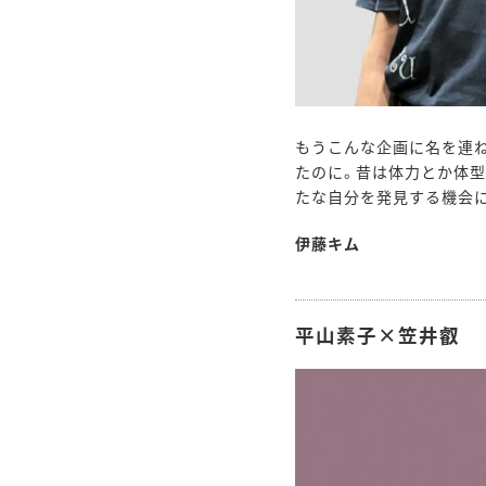
もうこんな企画に名を連
たのに。昔は体力とか体型
たな自分を発見する機会
伊藤キム
平山素子×笠井叡