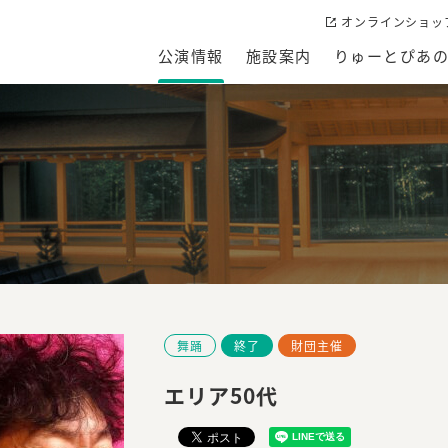
オンラインショッ
公演情報
施設案内
りゅーとぴあ
舞踊
終了
財団主催
エリア50代