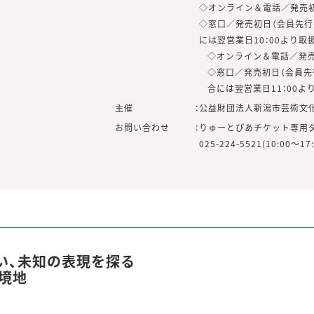
◇オンライン＆電話／発売初日
◇窓口／発売初日（会員先行
には翌営業日10：00より取
◇オンライン＆電話／発売初
◇窓口／発売初日（会員先
合には翌営業日11：00よ
主催
：
公益財団法人新潟市芸術文
お問い合わせ
：
りゅーとぴあチケット専用
025-224-5521(10:00～
い、未知の表現を探る
境地