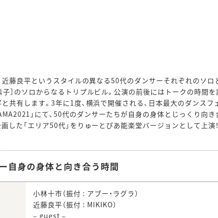
市、近藤良平というスタイルの異なる50代のダンサーそれぞれのソロと
素子］のソロからなるトリプルビル。公演の前後にはトークの時間を
と共有します。3年に1度、横浜で開催される、日本最大のダンスフェス
YOKOHAMA2021」にて、50代のダンサーたちが自身の身体とじっくり
画した「エリア50代」をりゅーとぴあ能楽堂バージョンとして上演
サー自身の身体と向き合う時間
小林十市（振付 : アブー・ラグラ）
近藤良平（振付 : MIKIKO）
– guest –