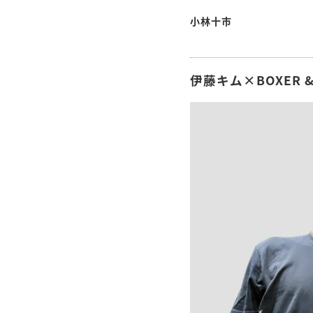
小林十市
伊藤キム×BOXER & 