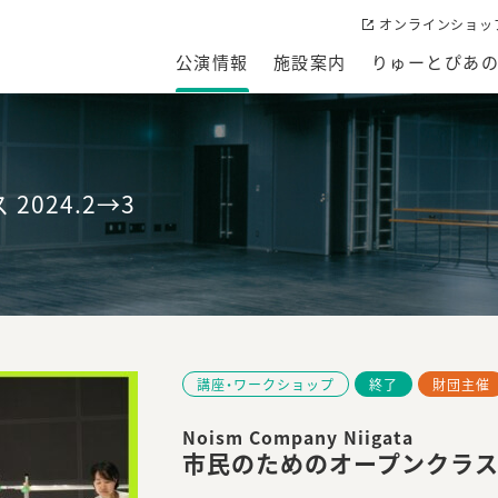
オンラインショッ
公演情報
施設案内
りゅーとぴあ
024.2→3
講座・ワークショップ
終了
財団主催
Noism Company Niigata
市民のためのオープンクラス 2