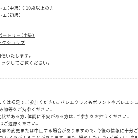
mバレエ（中級）
※10歳以上の方
mバレエ（初級）
smレパートリー（中級）
だワークショップ
開催いたします。
リックしてご覧ください。
しくは裸足でご参加ください。バレエクラスもポワントやバレエシ
み物等をご持参ください。
症状がある方、体調に不安がある方は、ご参加をお控えください。
はご遠慮ください。
内容の変更または中止する場合がありますので、今後の情報に十分
のカメラが入ることがあります。また、撮影した写真・ビデオは、当