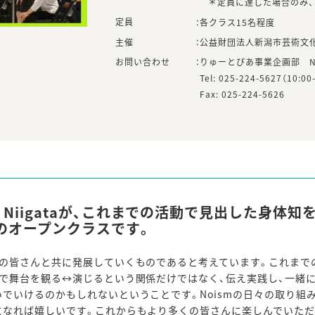
＊定員に達した場合のみ、
定員
：
各クラス15名程度
主催
：
公益財団法人新潟市芸術文
お問い合わせ
：
りゅーとぴあ事業企画部 N
Tel: 025-224-5627（10
Fax: 025-224-5626
any Niigataが、これまでの活動で見出した身
のオープンクラスです。
客の皆さんと共に発展していくものであると考えています。これまで
で舞台を観る↔演じるという関係だけではなく、伝え実践し、一緒
でいけるのかもしれないということです。Noismの日々の取り組
になれば嬉しいです。これからもより多くの皆さんに楽しんでいただ