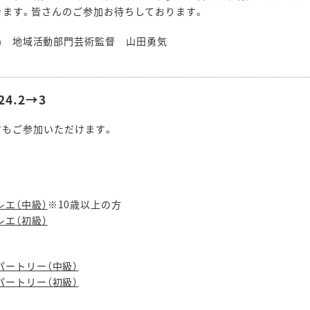
きます。皆さんのご参加お待ちしております。
iigata 地域活動部門芸術監督 山田勇気
4.2→3
方もご参加いただけます。
mバレエ（中級）
※10歳以上の方
mバレエ（初級）
smレパートリー（中級）
smレパートリー（初級）