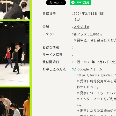
開催日時
：
2024年2月11日（日）
ほか
会場
：
スタジオB
チケット
：
各クラス : 1,000円
※要申込／当日会場にてお
お得な情報
：
-
サービス情報
：
-
受付開始日
：
一般...2023年12月12日（火
お申し込み方法
：
Googleフォーム
https://forms.gle/W
＊受講日時等変更がある場合 in
わせください。
＊見学についてもこちら
＊インターネットをご利
い。
＊定員になり次第締め切