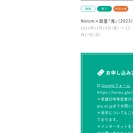
舞踊
終了
財団主催
Noism×鼓童『鬼』（2023
2023年12月15日（金） ～ 12
月17日（日）
お申し込み
Googleフォーム
https://forms.g
＊受講日時等変更がある場
pia.or.jpまでお
＊見学についてもこ
ております。
＊インターネットを